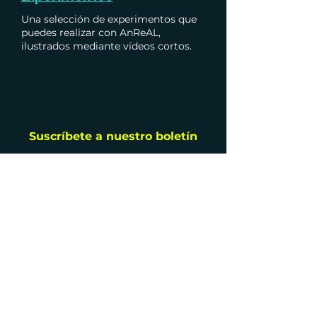
Una selección de experimentos que
puedes realizar con AnReAL,
ilustrados mediante vídeos cortos.
Suscríbete a nuestro boletín
Correo electrónico
Enviar
Síganos
©
2025-2026
Level Up srl