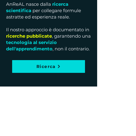
AnReAL nasce dalla
ricerca
scientifica
per collegare formule
astratte ed esperienza reale.
Il nostro approccio è documentato in
ricerche pubblicate
, garantendo una
tecnologia al servizio
dell'apprendimento
, non il contrario.
Ricerca
Entra nel mondo
AnReAL