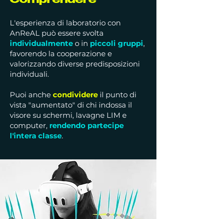
Comprendere
L'esperienza di laboratorio con
AnReAL può essere svolta
individualmente
o in
piccoli gruppi
,
favorendo la cooperazione e
valorizzando diverse predisposizioni
individuali.​
Puoi anche
condividere
il punto di
vista "aumentato" di chi indossa il
visore
su schermi, lavagne LIM e
computer,
rendendo partecipe
l'intera classe
.